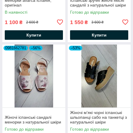
менорки avarca Іспанія,
Іспанські зручні жіночі якісні
оригінал
сандалії з натуральної шкіри
В наявності
Готово до відправки
1 100
1 550
₴
₴
2 600 ₴
3 600 ₴
Купити
Купити
0981662781
–56%
–53%
Жіночі м'які чорні іспанські
Жіночі іспанські сандалі
шльопанці сабо на танкетці з
менорки з натуральної шкіри
натуральної шкіри
Готово до відправки
Готово до відправки