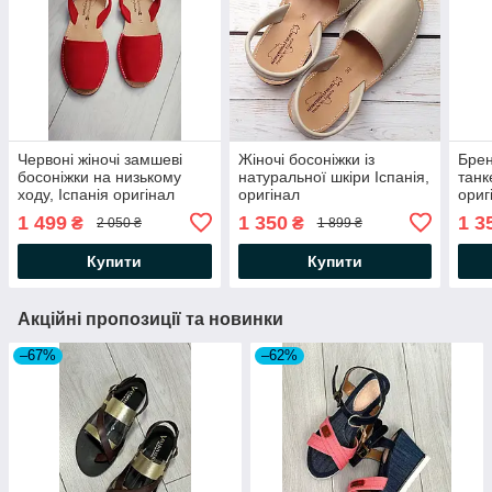
Червоні жіночі замшеві
Жіночі босоніжки із
Брен
босоніжки на низькому
натуральної шкіри Іспанія,
танк
ходу, Іспанія оригінал
оригінал
ориг
1 499
1 350
1 3
₴
₴
2 050 ₴
1 899 ₴
Купити
Купити
Акційні пропозиції та новинки
–67%
–62%