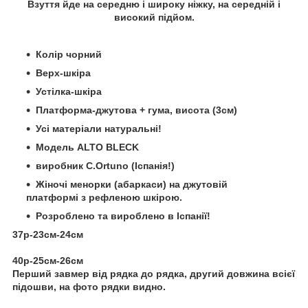
Взуття йде на середню і широку ніжку, на середній і
високий підйом.
Колір чорний
Верх-шкіра
Устілка-шкіра
Платформа-джутова + гума, висота (3см)
Усі матеріали натуральні!
Модель ALTO BLECK
виробник C.Ortuno (Іспанія!)
Жіночі менорки (абаркаси) на джутовій
платформі з рефленою шкірою.
Розроблено та вироблено в Іспанії!
37р-23см-24см
40р-25см-26см
Перший завмер від рядка до рядка, другий довжина всієї
підошви, на фото рядки видно.