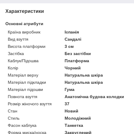
Характеристики
Основні атрибути
Країна виробник
Іспанія
Вид взуття
Сандалі
Висота платформи
3 см
Застібка
Без застібки
Каблук/Підошва
Платформа
Колір
Чорний
Матеріал верху
Натуральна шкіра
Матеріал підкладки
Натуральна шкіра
Матеріал підошви
Гума
Повнота взуття
Анатомічна будова колодки
Розмір жіночого взуття
37
Стан
Новий
Стиль
Молодіжний
Фасон каблука
Танкетка
Форма миска/носка
Закруглений