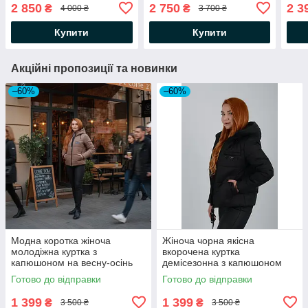
оверсайз, вільного крою
2 850
2 750
2 3
₴
₴
4 000 ₴
3 700 ₴
Купити
Купити
Акційні пропозиції та новинки
–60%
–60%
Модна коротка жіноча
Жіноча чорна якісна
молодіжна куртка з
вкорочена куртка
капюшоном на весну-осінь
демісезонна з капюшоном
Готово до відправки
Готово до відправки
1 399
1 399
₴
₴
3 500 ₴
3 500 ₴