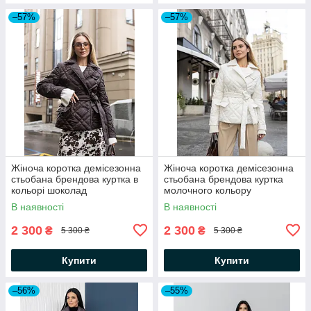
–57%
–57%
Жіноча коротка демісезонна
Жіноча коротка демісезонна
стьобана брендова куртка в
стьобана брендова куртка
кольорі шоколад
молочного кольору
В наявності
В наявності
2 300
2 300
₴
₴
5 300 ₴
5 300 ₴
Купити
Купити
–56%
–55%